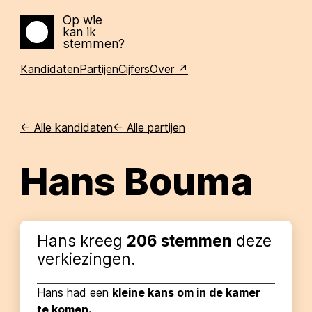
Op wie
kan ik
Home
stemmen?
Kandidaten
Partijen
Cijfers
Over
<-
Alle kandidaten
<-
Alle partijen
Hans Bouma
Hans
kreeg
206
stemmen
deze
verkiezingen.
Hans
had een
kleine kans om in de kamer
te komen.