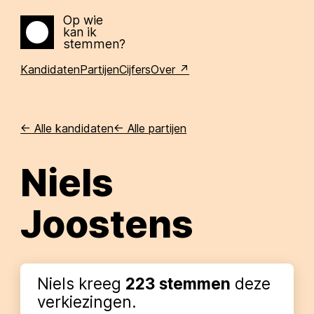
Op wie
kan ik
Home
stemmen?
Kandidaten
Partijen
Cijfers
Over
<-
Alle kandidaten
<-
Alle partijen
Niels
Joostens
Niels
kreeg
223
stemmen
deze
verkiezingen.