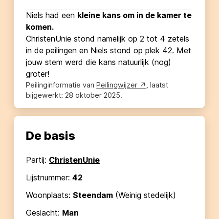
Niels
had een
kleine kans om in de kamer te
komen.
ChristenUnie
stond namelijk op
2
tot
4
zetels
in de peilingen en
Niels
stond op plek
42
. Met
jouw stem werd die kans natuurlijk (nog)
groter!
Peilinginformatie van
Peilingwijzer
, laatst
bijgewerkt:
28 oktober 2025
.
De basis
Partij:
ChristenUnie
Lijstnummer:
42
Woonplaats:
Steendam
(
Weinig stedelijk
)
Geslacht:
Man