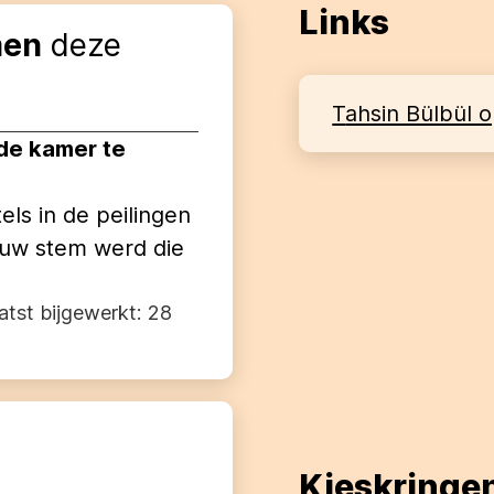
Links
en
deze
Tahsin Bülbül
 de kamer te
els in de peilingen
ouw stem werd die
aatst bijgewerkt:
28
Kieskringe