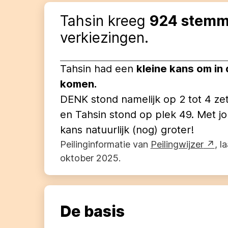
Tahsin
kreeg
924
stemm
verkiezingen.
Tahsin
had een
kleine kans om in
komen.
DENK
stond namelijk op
2
tot
4
zet
en
Tahsin
stond op plek
49
. Met j
kans natuurlijk (nog) groter!
Peilinginformatie van
Peilingwijzer
, l
oktober 2025
.
De basis